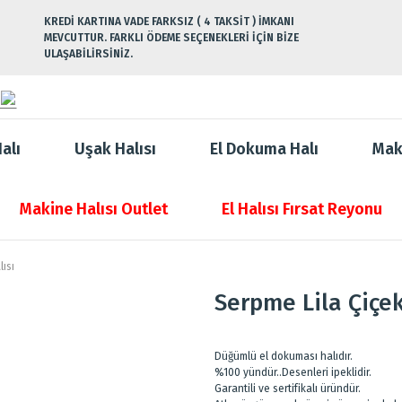
KREDİ KARTINA VADE FARKSIZ ( 4 TAKSİT ) İMKANI
MEVCUTTUR. FARKLI ÖDEME SEÇENEKLERİ İÇİN BİZE
ULAŞABİLİRSİNİZ.
alı
Uşak Halısı
El Dokuma Halı
Mak
Makine Halısı Outlet
El Halısı Fırsat Reyonu
lısı
Serpme Lila Çiçek
Düğümlü el dokuması halıdır.
%100 yündür..Desenleri ipeklidir.
Garantili ve sertifikalı üründür.