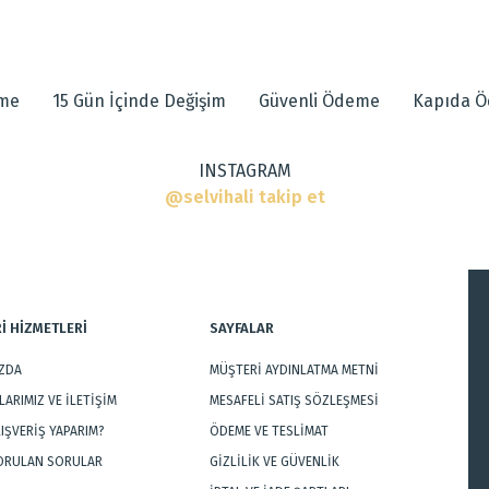
 diğer konularda yetersiz gördüğünüz noktaları öneri formunu kullanarak tarafımı
eme
15 Gün İçinde Değişim
Güvenli Ödeme
Kapıda 
INSTAGRAM
@selvihali takip et
r
İ HİZMETLERİ
SAYFALAR
IZDA
MÜŞTERİ AYDINLATMA METNİ
Gönder
ARIMIZ VE İLETİŞİM
MESAFELİ SATIŞ SÖZLEŞMESİ
LIŞVERİŞ YAPARIM?
ÖDEME VE TESLİMAT
SORULAN SORULAR
GİZLİLİK VE GÜVENLİK