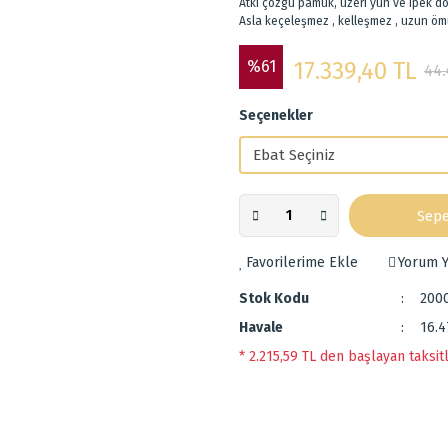
Atkı çözgü pamuk, üzeri yün ve ipek d
Asla keçeleşmez , kelleşmez , uzun öm
%61
17.339,40 TL
44.
Seçenekler
Sepe
Yorum Y
Stok Kodu
200
Havale
16.4
* 2.215,59 TL den başlayan taksitl