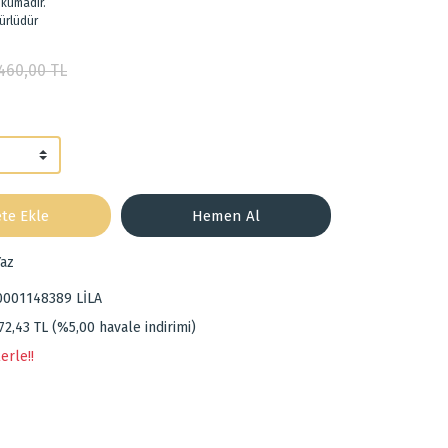
okumadır.
ürlüdür
460,00 TL
te Ekle
Hemen Al
az
0001148389 LİLA
72,43 TL (%5,00 havale indirimi)
erle!!