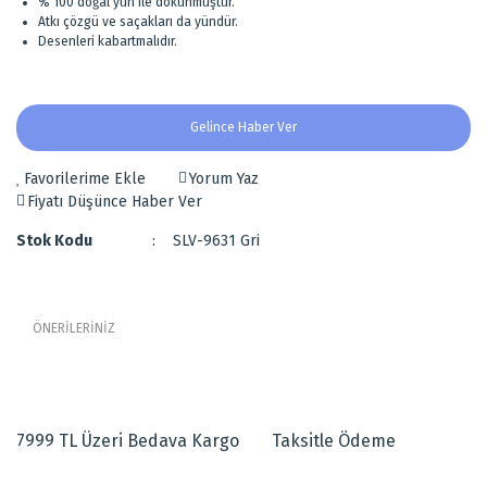
% 100 doğal yün ile dokunmuştur.
Atkı çözgü ve saçakları da yündür.
Desenleri kabartmalıdır.
Gelince Haber Ver
Yorum Yaz
Fiyatı Düşünce Haber Ver
Stok Kodu
SLV-9631 Gri
ÖNERİLERİNİZ
Bu ürünün fiyat bilgisi, resim, ürün açıklamalarında ve diğer
Sık El Dokuması Erzurum Halısı
konularda yetersiz gördüğünüz noktaları öneri formunu kullanarak
tarafımıza iletebilirsiniz.
Gri zeminli şık salon halısıdır.
7999 TL Üzeri Bedava Kargo
Taksitle Ödeme
Görüş ve önerileriniz için teşekkür ederiz.
Yerli üretim el dokuması halıdır.
Erzurum'da dokunmuştur.
Türk düğümü (çift düğüm tekniği) ile dokunmuştur.