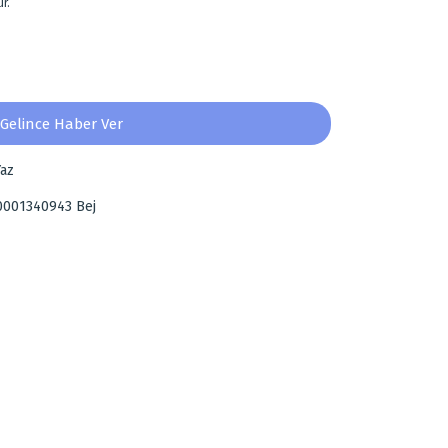
r.
Gelince Haber Ver
az
0001340943 Bej
za iletebilirsiniz.