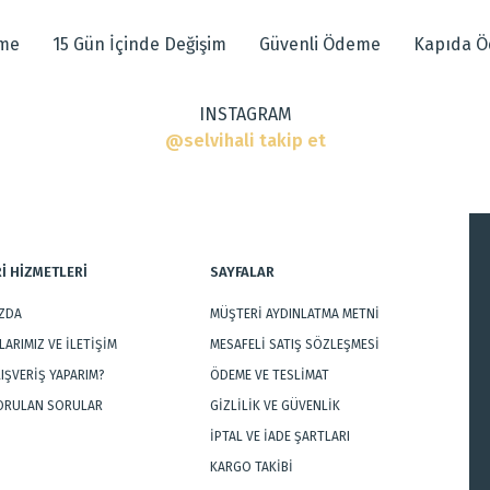
eme
15 Gün İçinde Değişim
Güvenli Ödeme
Kapıda 
INSTAGRAM
ı
@selvihali takip et
r
İ HİZMETLERİ
SAYFALAR
IZDA
MÜŞTERİ AYDINLATMA METNİ
Gönder
ARIMIZ VE İLETİŞİM
MESAFELİ SATIŞ SÖZLEŞMESİ
LIŞVERİŞ YAPARIM?
ÖDEME VE TESLİMAT
SORULAN SORULAR
GİZLİLİK VE GÜVENLİK
İPTAL VE İADE ŞARTLARI
KARGO TAKİBİ