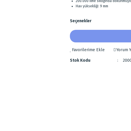
200.000 ilme sıklığında dokunmuştu
Hav yüksekliği: 9 mm
Seçenekler
Yorum Y
Stok Kodu
200
 diğer konularda yetersiz gördüğünüz noktaları öneri formunu kullanarak tarafımı