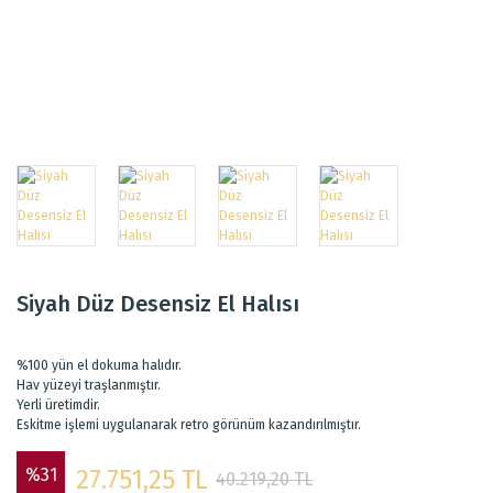
Siyah Düz Desensiz El Halısı
%100 yün el dokuma halıdır.
Hav yüzeyi traşlanmıştır.
Yerli üretimdir.
Eskitme işlemi uygulanarak retro görünüm kazandırılmıştır.
%31
27.751,25 TL
40.219,20 TL