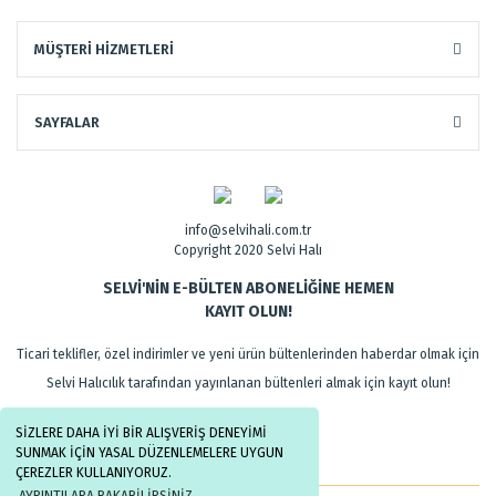
MÜŞTERİ HİZMETLERİ
SAYFALAR
info@selvihali.com.tr
Copyright 2020 Selvi Halı
SELVİ'NİN E-BÜLTEN ABONELİĞİNE HEMEN
KAYIT OLUN!
Ticari teklifler, özel indirimler ve yeni ürün bültenlerinden haberdar olmak için
Selvi Halıcılık tarafından yayınlanan bültenleri almak için kayıt olun!
SİZLERE DAHA İYİ BİR ALIŞVERİŞ DENEYİMİ
SUNMAK İÇİN YASAL DÜZENLEMELERE UYGUN
ÇEREZLER KULLANIYORUZ.
AYRINTILARA BAKABİLİRSİNİZ.