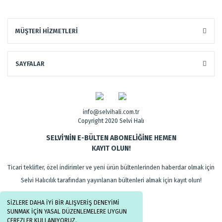
MÜŞTERİ HİZMETLERİ
SAYFALAR
info@selvihali.com.tr
Copyright 2020 Selvi Halı
SELVİ'NİN E-BÜLTEN ABONELİĞİNE HEMEN
KAYIT OLUN!
Ticari teklifler, özel indirimler ve yeni ürün bültenlerinden haberdar olmak için
Selvi Halıcılık tarafından yayınlanan bültenleri almak için kayıt olun!
SİZLERE DAHA İYİ BİR ALIŞVERİŞ DENEYİMİ
SUNMAK İÇİN YASAL DÜZENLEMELERE UYGUN
ÇEREZLER KULLANIYORUZ.