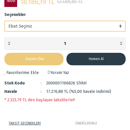
%66
18.186,19 TL
53.488,80 TL
Seçenekler
Sepete Ekle
Hemen Al
Yorum Yaz
Stok Kodu
2000001166826 SİYAH
Havale
17.276,88 TL (%5,00 havale indirimi)
* 2.323,79 TL den başlayan taksitlerle!!
TAKSİT SEÇENEKLERİ
ÖNERİLERİNİZ