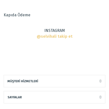
Ürün bilgilerinde hatalar bulunuyor.
Dokuma Tipi
:
El Halısı
Ürün fiyatı diğer sitelerden daha pahalı.
Tarz
:
Klasik Halılar, Modern Halılar
Kapıda Ödeme
Bu ürüne benzer farklı alternatifler olmalı.
INSTAGRAM
@selvihali takip et
Gönder
MÜŞTERİ HİZMETLERİ
SAYFALAR