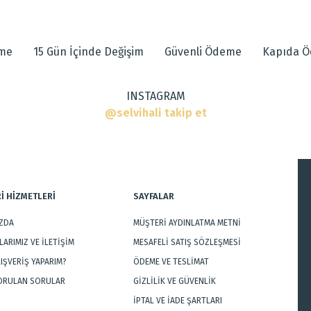
 diğer konularda yetersiz gördüğünüz noktaları öneri formunu kullanarak tarafımı
eme
15 Gün İçinde Değişim
Güvenli Ödeme
Kapıda 
INSTAGRAM
r, Modern Halılar
@selvihali takip et
İ HİZMETLERİ
SAYFALAR
IZDA
MÜŞTERİ AYDINLATMA METNİ
Gönder
ARIMIZ VE İLETİŞİM
MESAFELİ SATIŞ SÖZLEŞMESİ
LIŞVERİŞ YAPARIM?
ÖDEME VE TESLİMAT
SORULAN SORULAR
GİZLİLİK VE GÜVENLİK
İPTAL VE İADE ŞARTLARI