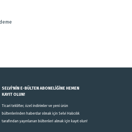
za iletebilirsiniz.
Ödeme
SELVİ'NİN E-BÜLTEN ABONELİĞİNE HEMEN
KAYIT OLUN!
Ticari teklifler, özel indirimler ve yeni ürün
bültenlerinden haberdar olmak için Selvi Halıcılık
tarafından yayınlanan bültenleri almak için kayıt olun!