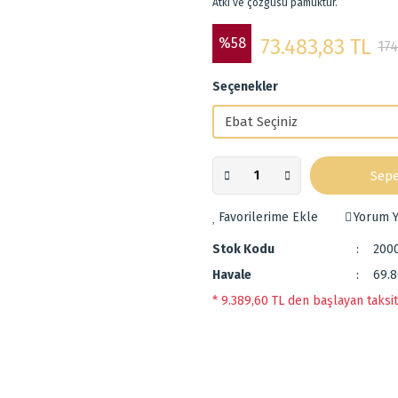
Atkı ve çözgüsü pamuktur.
%58
73.483,83 TL
174
Seçenekler
Sepe
Yorum Y
Stok Kodu
200
Havale
69.8
* 9.389,60 TL den başlayan taksit