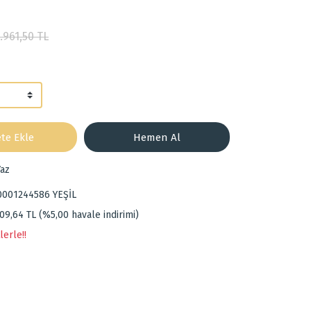
.961,50 TL
te Ekle
Hemen Al
az
0001244586 YEŞİL
09,64 TL (%5,00 havale indirimi)
lerle!!