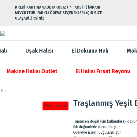
KREDİ KARTINA VADE FARKSIZ ( 4 TAKSİT ) İMKANI
MEVCUTTUR. FARKLI ÖDEME SEÇENEKLERİ İÇİN BİZE
ULAŞABİLİRSİNİZ.
alı
Uşak Halısı
El Dokuma Halı
Mak
Makine Halısı Outlet
El Halısı Fırsat Reyonu
 Halı
Traşlanmış Yeşil 
Son 1 ürün
Tamamen doğal yün kullanılarak dokunan
Sık düğümlerle dokunmuştur.
Overdye işlemi uygulanmıştır.