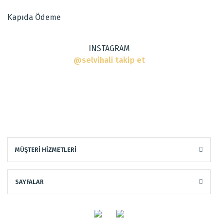
Ürün fiyatı diğer sitelerden daha pahalı.
Kapıda Ödeme
Bu ürüne benzer farklı alternatifler olmalı.
INSTAGRAM
@selvihali takip et
Gönder
MÜŞTERİ HİZMETLERİ
SAYFALAR