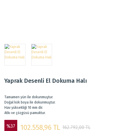
Yaprak Desenli El Dokuma Halı
Tamamen yün ile dokunmuştur.
Doğal kök boya ile dokunmuştur.
Hav yüksekliği 10 mm dir.
Atkı ve çözgüsü pamuktur.
%37
102.558,96 TL
162.792,00 TL