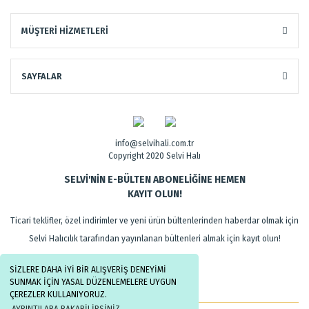
MÜŞTERİ HİZMETLERİ
SAYFALAR
info@selvihali.com.tr
Copyright 2020 Selvi Halı
SELVİ'NİN E-BÜLTEN ABONELİĞİNE HEMEN
KAYIT OLUN!
Ticari teklifler, özel indirimler ve yeni ürün bültenlerinden haberdar olmak için
Selvi Halıcılık tarafından yayınlanan bültenleri almak için kayıt olun!
SİZLERE DAHA İYİ BİR ALIŞVERİŞ DENEYİMİ
SUNMAK İÇİN YASAL DÜZENLEMELERE UYGUN
ÇEREZLER KULLANIYORUZ.
AYRINTILARA BAKABİLİRSİNİZ.