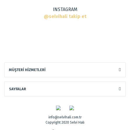
INSTAGRAM
@selvihali takip et
Gönder
MÜŞTERİ HİZMETLERİ
Dokuma Tipi
:
El Halısı
Tarz
:
Klasik Halılar
SAYFALAR
info@selvihali.com.tr
Copyright 2020 Selvi Halı