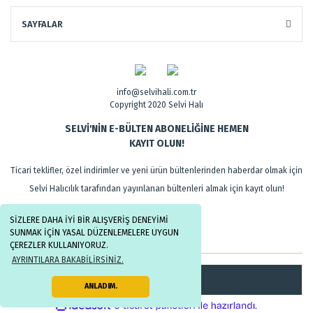
SAYFALAR
info@selvihali.com.tr
Copyright 2020 Selvi Halı
SELVİ'NİN E-BÜLTEN ABONELİĞİNE HEMEN
KAYIT OLUN!
Ticari teklifler, özel indirimler ve yeni ürün bültenlerinden haberdar olmak için
Selvi Halıcılık tarafından yayınlanan bültenleri almak için kayıt olun!
SİZLERE DAHA İYİ BİR ALIŞVERİŞ DENEYİMİ
SUNMAK İÇİN YASAL DÜZENLEMELERE UYGUN
ÇEREZLER KULLANIYORUZ.
AYRINTILARA BAKABİLİRSİNİZ.
Kayıt Ol
ANLADIM.
ile
ideasoft
e-