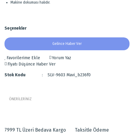
Makine dokuması halıdır.
Seçenekler
Gelince Haber Ver
Yorum Yaz
Fiyatı Düşünce Haber Ver
Stok Kodu
SLV-9603 Mavi_b236f0
ÖNERİLERİNİZ
Bu ürünün fiyat bilgisi, resim, ürün açıklamalarında ve diğer
Yıldız Desenli Mavi Erkek Çocuk Odası Halısı
konularda yetersiz gördüğünüz noktaları öneri formunu kullanarak
tarafımıza iletebilirsiniz.
Çocuk odası için kullanımı uygun olan,
7999 TL Üzeri Bedava Kargo
Taksitle Ödeme
Görüş ve önerileriniz için teşekkür ederiz.
Zemini açık bebek mavisi, yıldız desenleri beyaz renk olan,