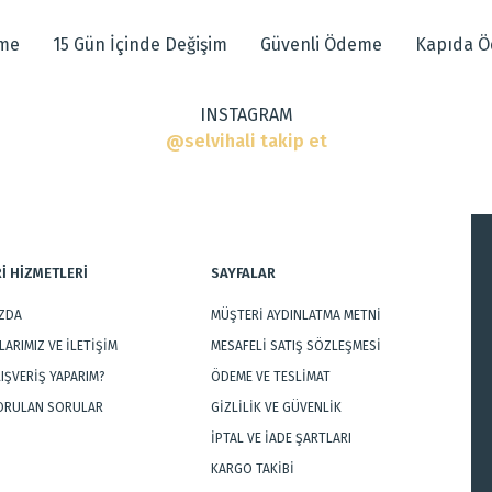
eme
15 Gün İçinde Değişim
Güvenli Ödeme
Kapıda 
INSTAGRAM
r, Modern Halılar
@selvihali takip et
İ HİZMETLERİ
SAYFALAR
IZDA
MÜŞTERİ AYDINLATMA METNİ
Gönder
ARIMIZ VE İLETİŞİM
MESAFELİ SATIŞ SÖZLEŞMESİ
LIŞVERİŞ YAPARIM?
ÖDEME VE TESLİMAT
SORULAN SORULAR
GİZLİLİK VE GÜVENLİK
İPTAL VE İADE ŞARTLARI
KARGO TAKİBİ