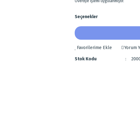
Overdye işlemi uygulanmıştır.
Seçenekler
Yorum Y
Stok Kodu
200
 diğer konularda yetersiz gördüğünüz noktaları öneri formunu kullanarak tarafımı