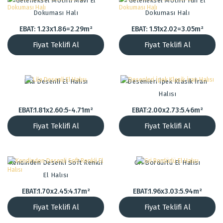
Geleneksel Motifli Mavi El
Geleneksel Motifli Yün El
Dokuması Halı
Dokuması Halı
EBAT: 1.23x1.86=2.29m²
EBAT: 1.51x2.02=3.05m²
Fiyat Teklifi Al
Fiyat Teklifi Al
Lila Desenli El Halısı
Desenleri İpek Klasik İran
Halısı
EBAT:1.81x2.60:5-4.71m²
EBAT:2.00x2.73:5.46m²
Fiyat Teklifi Al
Fiyat Teklifi Al
Kendinden Desenli Soft Renkli
Gri Bordürlü El Halısı
El Halısı
EBAT:1.70x2.45:4.17m²
EBAT:1.96x3.03:5.94m²
Fiyat Teklifi Al
Fiyat Teklifi Al